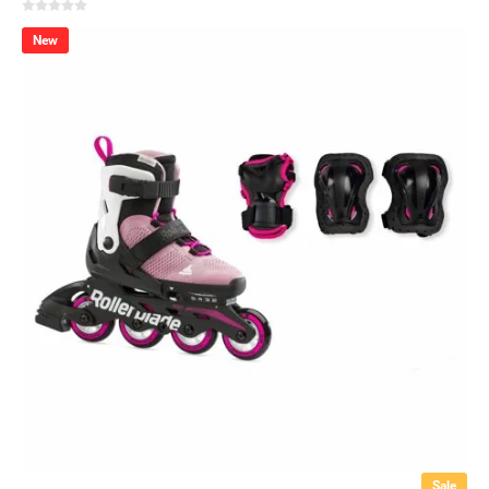
New
Sale